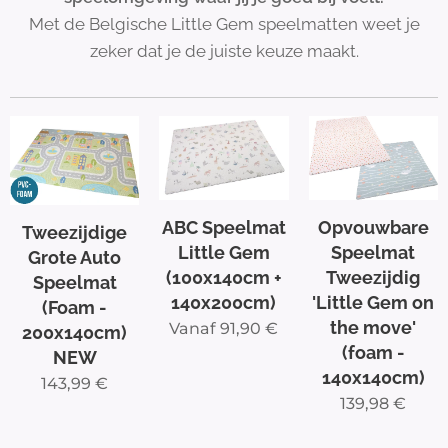
Met de Belgische Little Gem speelmatten weet je
zeker dat je de juiste keuze maakt.
ABC Speelmat
Opvouwbare
Tweezijdige
Little Gem
Speelmat
Grote Auto
(100x140cm +
Tweezijdig
Speelmat
140x200cm)
'Little Gem on
(Foam -
the move'
Vanaf
91,90
€
200x140cm)
(foam -
NEW
140x140cm)
143,99
€
139,98
€