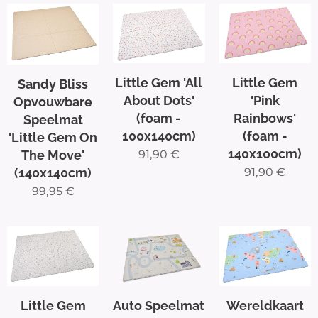
Little Gem 'All
Little Gem
Sandy Bliss
About Dots'
'Pink
Opvouwbare
(foam -
Rainbows'
Speelmat
100x140cm)
(foam -
'Little Gem On
140x100cm)
The Move'
91,90
€
(140x140cm)
91,90
€
99,95
€
Auto Speelmat
Little Gem
Wereldkaart