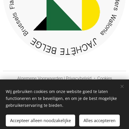
Algemene Voorwaarden
|
Privacybeleid
Cookies
Wij gebruiken cookies om onze website goed te laten
Talen
functioneren en te beveiligen, en om je de best mogelijke
Nederlands
Français
Deutsch
English
gebruikerservaring te bieden.
Toevoegen aan de winkelwagen
Accepteer alleen noodzakelijke
Alles accepteren