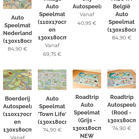
Auto
Autospeelmat
België
Speelmat
Auto
Vanaf
Auto
(110x170cm
Speelmat
40,95
€
Speelmat
en
(130x180cm
Nederland
130x180cm)
84,90
€
(130x180cm)
Vanaf
84,90
€
69,75
€
Roadtrip
Roadtrip
Boerderij
Auto
Auto
Autospeel
Autospeelmat
Speelmat
Speelmat
(Rood -
(110x170cm
'Town Life'
(Grijs -
130x180cm
en
(130x180cm)
130x180cm)
74,90
€
130x180cm)
74,90
€
NEW
Vanaf