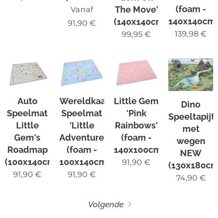
(foam -
The Move'
Vanaf
140x140cm
(140x140cm)
91,90
€
139,98
€
99,95
€
Auto
Wereldkaart
Little Gem
Dino
Speelmat
Speelmat
'Pink
Speeltapijt
Little
'Little
Rainbows'
met
Gem's
Adventurer'
(foam -
wegen
Roadmap
(foam -
140x100cm)
NEW
(100x140cm)
100x140cm)
91,90
€
(130x180cm
91,90
€
91,90
€
74,90
€
Volgende