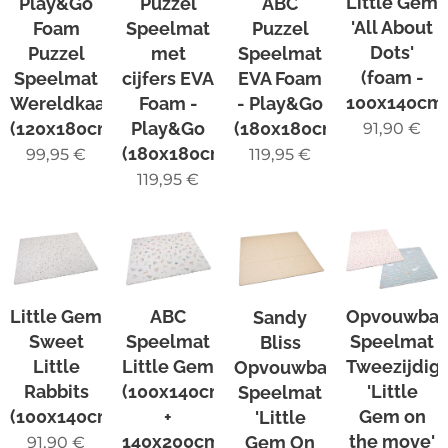
Little Gem
Play&Go
Puzzel
ABC
'All About
Foam
Speelmat
Puzzel
Dots'
Puzzel
met
Speelmat
(foam -
Speelmat
cijfers EVA
EVA Foam
100x140cm
Wereldkaart
Foam -
- Play&Go
(120x180cm)
Play&Go
(180x180cm)
91,90
€
(180x180cm)
99,95
€
119,95
€
119,95
€
Little Gem
ABC
Opvouwbar
Sandy
Sweet
Speelmat
Speelmat
Bliss
Little
Little Gem
Tweezijdig
Opvouwbare
Rabbits
(100x140cm
'Little
Speelmat
(100x140cm)
+
Gem on
'Little
140x200cm)
the move'
Gem On
91,90
€