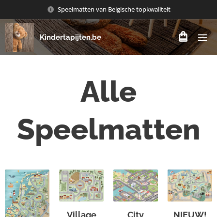
Speelmatten van Belgische topkwaliteit
Kindertapijten.be
Alle
Speelmatten
Village
City
NIEUW!