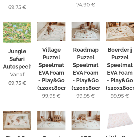
74,90
€
69,75
€
Village
Roadmap
Boerderij
Jungle
Puzzel
Puzzel
Puzzel
Safari
Speelmat
Speelmat
Speelmat
Autospeeltapijt
EVA Foam
EVA Foam
EVA Foam
Vanaf
- Play&Go
- Play&Go
- Play&Go
69,75
€
(120x180cm)
(120x180cm)
(120x180cm
99,95
€
99,95
€
99,95
€