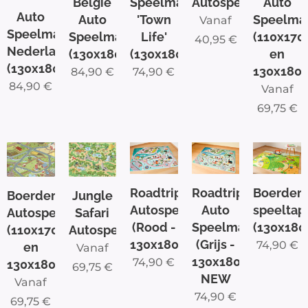
België
Speelmat
Autospeelmat
Auto
Auto
Auto
'Town
Speelma
Vanaf
Speelmat
Speelmat
Life'
(110x17
40,95
€
Nederland
(130x180cm)
(130x180cm)
en
(130x180cm)
130x180
84,90
€
74,90
€
84,90
€
Vanaf
69,75
€
Roadtrip
Roadtrip
Boerderi
Boerderij
Jungle
Autospeelmat
Auto
speeltapi
Autospeelmat
Safari
(Rood -
Speelmat
(130x18
(110x170cm
Autospeeltapijt
130x180cm)
(Grijs -
74,90
€
en
Vanaf
130x180cm)
74,90
€
130x180cm)
69,75
€
NEW
Vanaf
74,90
€
69,75
€