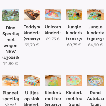
Unicorn
Jungle
Jungle
Teddybeer
Dino
kindertapijt
kindertapijt
kindertap
kindertapijt
Speeltapijt
(110x170cm)
(130x130
(110x170cm)
69,75
€
met
69,75
€
64,90
€
69,70
€
wegen
NEW
(130x180cm)
74,90
€
Kindertapijt
Kindertapijt
Rond
Planeet
Uiltjes
met fee
met fee
Autobaa
speeltapijt
op stok
(110x170cm)
(rond
Tapijt
kindertapijt
Vanaf