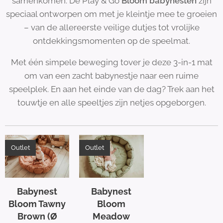
samenkomen. De Play & Go
Bloom babynesten
zijn
speciaal ontworpen om met je kleintje mee te groeien
– van de allereerste veilige dutjes tot vrolijke
ontdekkingsmomenten op de speelmat.
Met één simpele beweging tover je deze 3-in-1 mat
om van een zacht babynestje naar een ruime
speelplek. En aan het einde van de dag? Trek aan het
touwtje en alle speeltjes zijn netjes opgeborgen.
Outlet
Outlet
Babynest
Babynest
Bloom Tawny
Bloom
Brown (Ø
Meadow