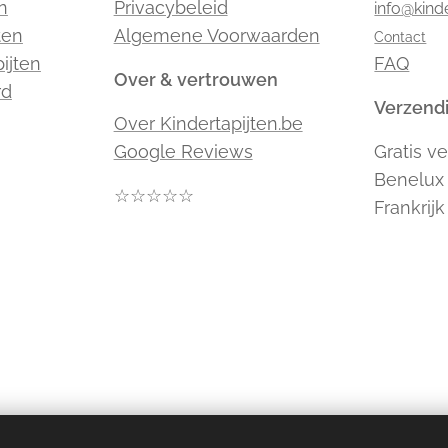
n
Privacybeleid
info@kind
ten
Algemene Voorwaarden
Contact
ijten
FAQ
Over & vertrouwen
rd
Verzendi
Over Kindertapijten.be
Google Reviews
Gratis v
Benelux 
☆☆☆☆☆
Frankrijk