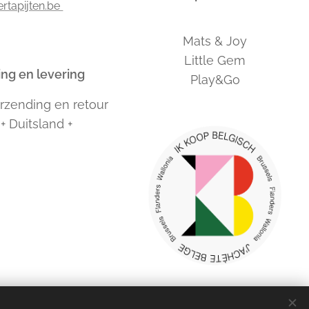
ertapijten.be
Mats & Joy
Little Gem
ng en levering
Play&Go
erzending en retour
+ Duitsland +