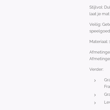
Stijlvol: 
laat je ma
Veilig: Ge
speelgoe
Materiaal:
Afmetingen
Afmetinge
Verder:
Gra
Fra
Gra
Lev