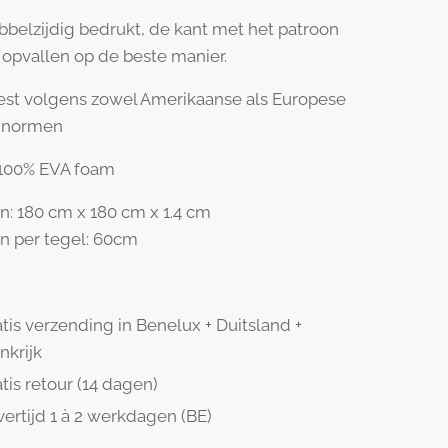
Dubbelzijdig bedrukt, de kant met het patroon
t opvallen op de beste manier.
test volgens zowel Amerikaanse als Europese
dnormen
 100% EVA foam
: 180 cm x 180 cm x 1.4 cm
n per tegel: 60cm
tis verzending in Benelux + Duitsland +
nkrijk
tis retour (14 dagen)
ertijd 1 à 2 werkdagen (BE)