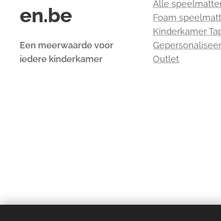
Alle speelmatte
en.be
Foam speelmat
Kinderkamer Tap
Een meerwaarde voor
Gepersonalisee
iedere kinderkamer
Outlet