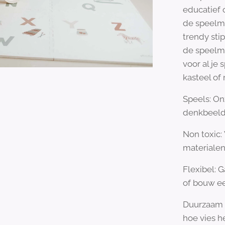
educatief 
de speelma
trendy stip
de speelm
voor al je 
kasteel of
Speels: On
denkbeeld
Non toxic:
materialen
Flexibel: 
of bouw ee
Duurzaam 
hoe vies h