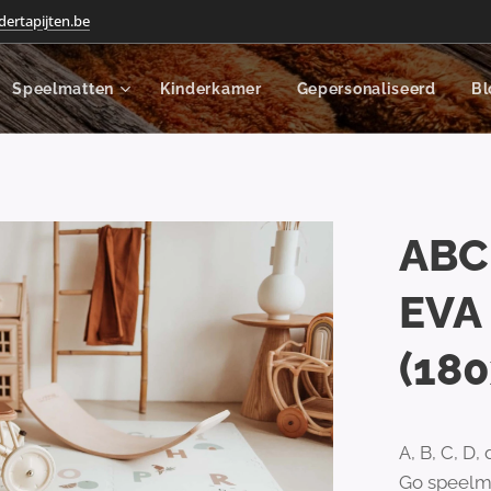
dertapijten.be
Speelmatten
Kinderkamer
Gepersonaliseerd
Bl
ABC
EVA
(18
A, B, C, D,
Go speelma