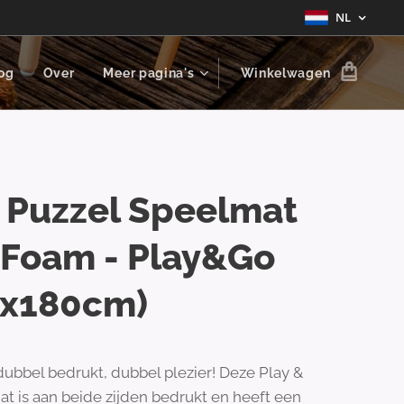
NL
og
Over
Meer pagina's
Winkelwagen
 Puzzel Speelmat
 Foam - Play&Go
0x180cm)
 dubbel bedrukt, dubbel plezier! Deze Play &
t is aan beide zijden bedrukt en heeft een