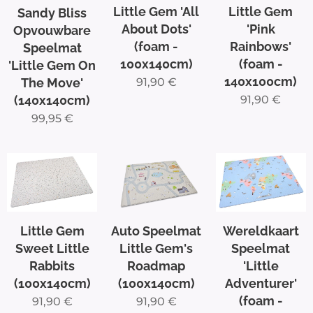
Little Gem 'All
Little Gem
Sandy Bliss
About Dots'
'Pink
Opvouwbare
(foam -
Rainbows'
Speelmat
100x140cm)
(foam -
'Little Gem On
140x100cm)
The Move'
91,90
€
(140x140cm)
91,90
€
99,95
€
Auto Speelmat
Little Gem
Wereldkaart
Little Gem's
Sweet Little
Speelmat
Roadmap
Rabbits
'Little
(100x140cm)
(100x140cm)
Adventurer'
(foam -
91,90
€
91,90
€