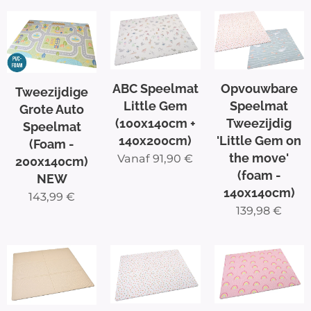
ABC Speelmat
Opvouwbare
Tweezijdige
Little Gem
Speelmat
Grote Auto
(100x140cm +
Tweezijdig
Speelmat
140x200cm)
'Little Gem on
(Foam -
the move'
Vanaf
91,90
€
200x140cm)
(foam -
NEW
140x140cm)
143,99
€
139,98
€