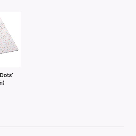
 Dots'
m)