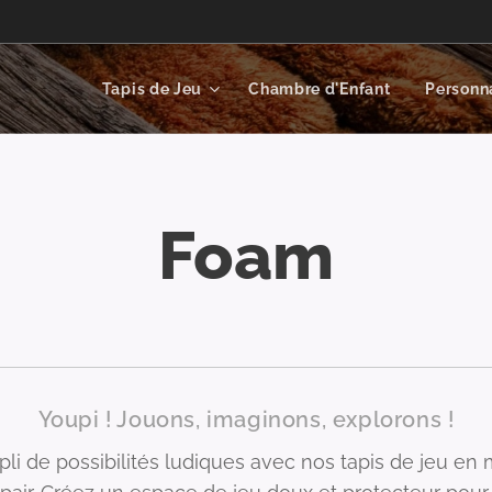
Tapis de Jeu
Chambre d'Enfant
Personn
Foam
Youpi ! Jouons, imaginons, explorons !
li de possibilités ludiques avec nos tapis de jeu en 