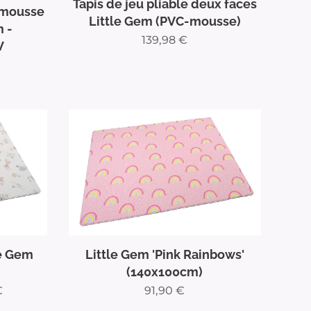
Tapis de jeu pliable deux faces
n mousse
Little Gem (PVC-mousse)
m -
139,98
€
W
le Gem
Little Gem 'Pink Rainbows'
(140x100cm)
€
91,90
€