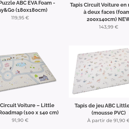
 Puzzle ABC EVA Foam -
Tapis Circuit Voiture e
ay&Go (180x180cm)
à deux faces (foa
119,95
€
200x140cm) NE
143,99
€
Circuit Voiture – Little
Tapis de jeu ABC Litt
Roadmap (100 x 140 cm)
(mousse PVC)
91,90
€
À partir de
91,90