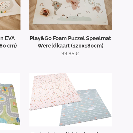
en EVA
Play&Go Foam Puzzel Speelmat
180 cm)
Wereldkaart (120x180cm)
99,95
€