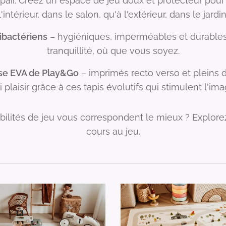
e pair. Créez un espace de jeu doux et protecteur pour
l'intérieur, dans le salon, qu'à l'extérieur, dans le jardin
ibactériens
– hygiéniques, imperméables et durables.
tranquillité, où que vous soyez.
sse EVA de Play&Go
– imprimés recto verso et pleins de
 plaisir grâce à ces tapis évolutifs qui stimulent l'im
ibilités de jeu vous correspondent le mieux ? Explorez
cours au jeu.