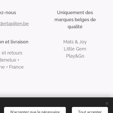
ez-nous
Uniquement des
marques belges de
dertapijten.be
qualité
n et livraison
Mats & Joy
Little Gem
 et retours
Play&Go
 Benelux +
ne + France
N'acceptez que le nécessaire
Tout accepter