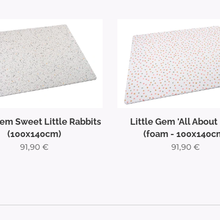
Gem Sweet Little Rabbits
Little Gem 'All About
(100x140cm)
(foam - 100x140c
91,90
€
91,90
€