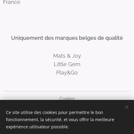
France
Uniquement des marques belges de qualité
Mats & Joy
Little Gem
Play&Go
Cookies
Ce site utilise des cookies pour permettre le bon
Langues
fonctionnement, la sécurité, et vous offrir la meilleure
Nederlands
Français
Deutsch
English
expérience utilisateur possible.