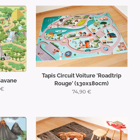
Tapis Circuit Voiture 'Roadtrip
 Savane
Rouge' (130x180cm)
€
74,90
€