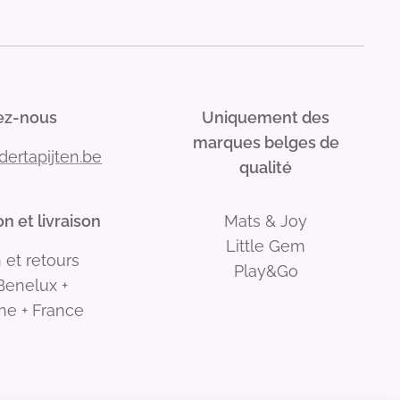
ez-nous
Uniquement des
marques belges de
dertapijten.be
qualité
n et livraison
Mats & Joy
Little Gem
 et retours
Play&Go
 Benelux +
ne + France