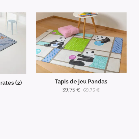
Tapis de jeu Pandas
irates (2)
39,75
€
69,75
€