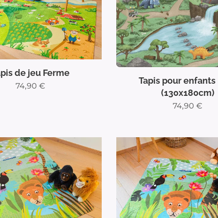
pis de jeu Ferme
Tapis pour enfants
74,90
€
(130x180cm)
74,90
€