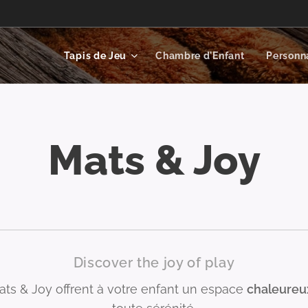
Tapis de Jeu
Chambre d'Enfant
Personn
Mats & Joy
Discover the joy of play
ts & Joy offrent à votre enfant un espace
chaleure