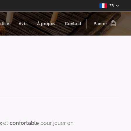
FR
alisé
Avis
À propos
Contact
Panier
ux
et
confortable
pour jouer en