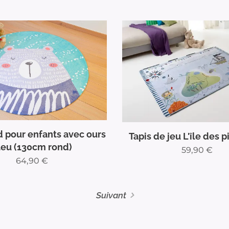
d pour enfants avec ours
Tapis de jeu L'île des p
leu (130cm rond)
59,90
€
64,90
€
Suivant