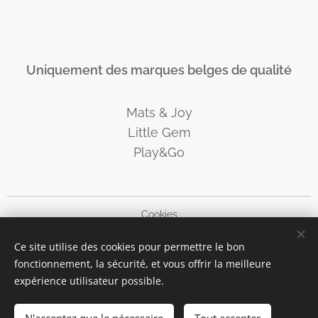
Uniquement des marques belges de qualité
Mats & Joy
Little Gem
Play&Go
Cookies
Ce site utilise des cookies pour permettre le bon
Langues
fonctionnement, la sécurité, et vous offrir la meilleure
Nederlands
Français
Deutsch
English
expérience utilisateur possible.
Ajouter au panier