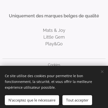
Uniquement des marques belges de qualité
Mats & Joy
Little Gem
Play&Go
Cookies
Ce site utilise des cookies pour permettre le bon
Langues
fonctionnement, la sécurité, et vous offrir la meilleure
Nederlands
Français
Deutsch
English
expérience utilisateur possible.
Ajouter au panier
N'acceptez que le nécessaire
Tout accepter