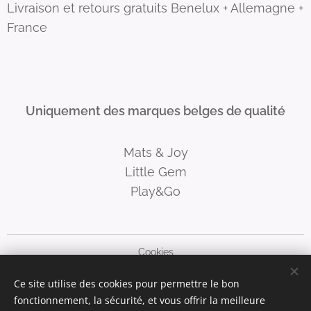
Livraison et retours gratuits Benelux + Allemagne +
France
Uniquement des marques belges de qualité
Mats & Joy
Little Gem
Play&Go
Cookies
Ce site utilise des cookies pour permettre le bon
Langues
fonctionnement, la sécurité, et vous offrir la meilleure
Nederlands
Français
Deutsch
English