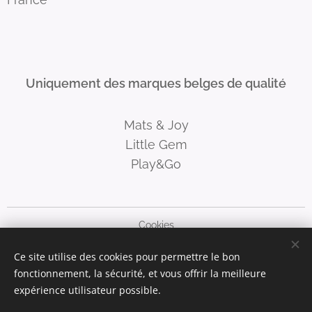
Uniquement des marques belges de qualité
Mats & Joy
Little Gem
Play&Go
Cookies
Ce site utilise des cookies pour permettre le bon
Langues
fonctionnement, la sécurité, et vous offrir la meilleure
Nederlands
Français
Deutsch
English
expérience utilisateur possible.