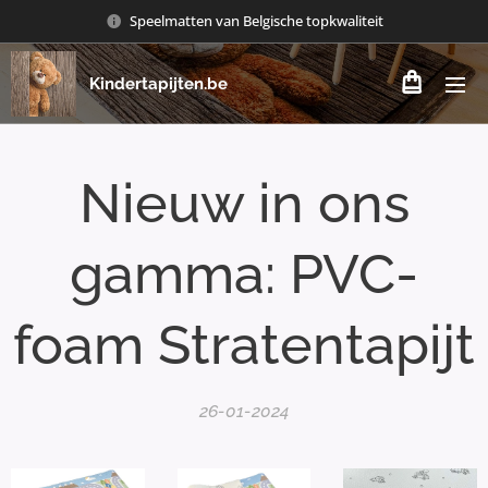
Speelmatten van Belgische topkwaliteit
Kindertapijten.be
Nieuw in ons
gamma: PVC-
foam Stratentapijt
26-01-2024