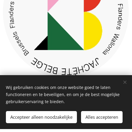
Wij gebruiken cookies om onze website goed te laten
functioneren en te beveiligen, en om je de best mogelijke
Algemene Voorwaarden
|
Privacybeleid
Cookies
gebruikerservaring te bieden.
Talen
Accepteer alleen noodzakelijke
Alles accepteren
Nederlands
Français
Deutsch
English
TT-{CUJ23URC77U74NKAE6M0}-Web-Tag-Pixel_Setup